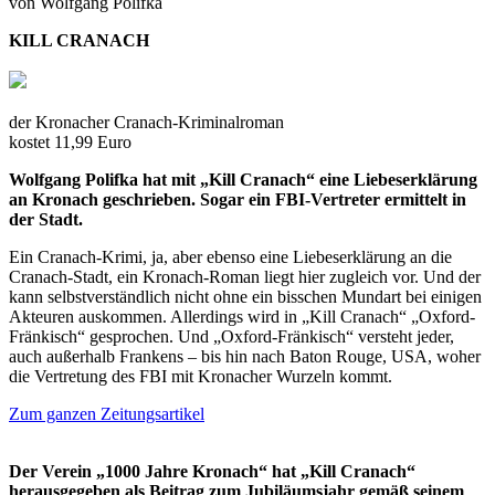
von Wolfgang Polifka
KILL CRANACH
der Kronacher Cranach-Kriminalroman
kostet 11,99 Euro
Wolfgang Polifka hat mit „Kill Cranach“ eine Liebeserklärung
an Kronach geschrieben. Sogar ein FBI-Vertreter ermittelt in
der Stadt.
Ein Cranach-Krimi, ja, aber ebenso eine Liebeserklärung an die
Cranach-Stadt, ein Kronach-Roman liegt hier zugleich vor. Und der
kann selbstverständlich nicht ohne ein bisschen Mundart bei einigen
Akteuren auskommen. Allerdings wird in „Kill Cranach“ „Oxford-
Fränkisch“ gesprochen. Und „Oxford-Fränkisch“ versteht jeder,
auch außerhalb Frankens – bis hin nach Baton Rouge, USA, woher
die Vertretung des FBI mit Kronacher Wurzeln kommt.
Zum ganzen Zeitungsartikel
Der Verein „1000 Jahre Kronach“ hat „Kill Cranach“
herausgegeben als Beitrag zum Jubiläumsjahr gemäß seinem