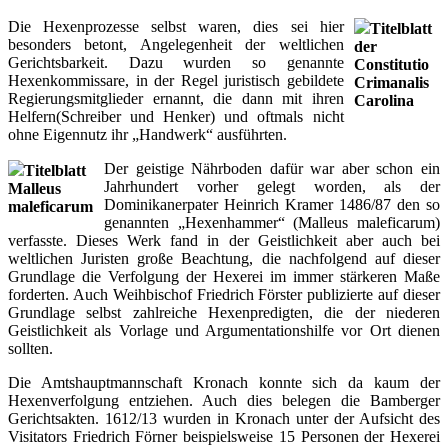
Die Hexenprozesse selbst waren, dies sei hier
Titelblatt
besonders betont, Angelegenheit der weltlichen
der
Gerichtsbarkeit. Dazu wurden so genannte
Constitutio
Hexenkommissare, in der Regel juristisch gebildete
Crimanalis
Regierungsmitglieder ernannt, die dann mit ihren
Carolina
Helfern(Schreiber und Henker) und oftmals nicht
ohne Eigennutz ihr „Handwerk“ ausführten.
Der geistige Nährboden dafür war aber schon ein
Titelblatt
Jahrhundert vorher gelegt worden, als der
Malleus
Dominikanerpater Heinrich Kramer 1486/87 den so
maleficarum
genannten „Hexenhammer“ (Malleus maleficarum)
verfasste. Dieses Werk fand in der Geistlichkeit aber auch bei
weltlichen Juristen große Beachtung, die nachfolgend auf dieser
Grundlage die Verfolgung der Hexerei im immer stärkeren Maße
forderten. Auch Weihbischof Friedrich Förster publizierte auf dieser
Grundlage selbst zahlreiche Hexenpredigten, die der niederen
Geistlichkeit als Vorlage und Argumentationshilfe vor Ort dienen
sollten.
Die Amtshauptmannschaft Kronach konnte sich da kaum der
Hexenverfolgung entziehen. Auch dies belegen die Bamberger
Gerichtsakten. 1612/13 wurden in Kronach unter der Aufsicht des
Visitators Friedrich Förner beispielsweise 15 Personen der Hexerei