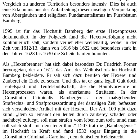
Vergleich zu anderen Territorien besonders intensiv. Dies ist auch
eine Erkenntnis aus der Aufarbeitung dieser unseligen Verquickung
von Aberglauben und religiösen Fundamentalismus im Fürstbistum
Bamberg.
1595 ist für das Hochstift Bamberg der erste Hexenprozess
dokumentiert. In der Folgezeit fand die Hexenverfolgung nicht
kontinuierlich statt, sondern verlief eher wellenartig, wobei in der
Zeit von 1612/13, dann von 1616 bis 1622 und besonders stark in
den Jahren 1628 bis 1630 die Scheiterhaufen brannten.
Als „Hexenbrenner“ hat sich dabei besonders Dr. Friedrich Förner
hervorgetan, der ab 1612 das Amt des Weihbischofs im Hochstift
Bamberg bekleidete. Er sah sich dazu berufen der Hexerei und
Zauberei ein Ende zu setzen. Und dies tat er ganz legal! Galt doch
Teufelspakt und Teufelsbuhlschaft, die die Hauptvorwürfe in
Hexenprozessen waren, als anerkannte Straftaten. In der
„Constitutio Criminalis Bambergensis“ der maßgebenden
Strafrechts- und Strafprozessordnung der damaligen Zeit, befassten
sich verschiedene Artikel mit der Hexerei. Der Art. 109 gibt dazu
kund: „Item so jemandt den leuten durch zauberey schaden oder
nachtbeyl zufuegt, soll man strafen vom leben zum todt, unnd man
soll solch straff mit dem feuer thun.“ 1507 trat die „Bambergensis“
im Hochstift in Kraft und fand 1532 sogar Eingang in die
„Constitutio Criminalis Carolina“, dem deutschen Reichsrecht.