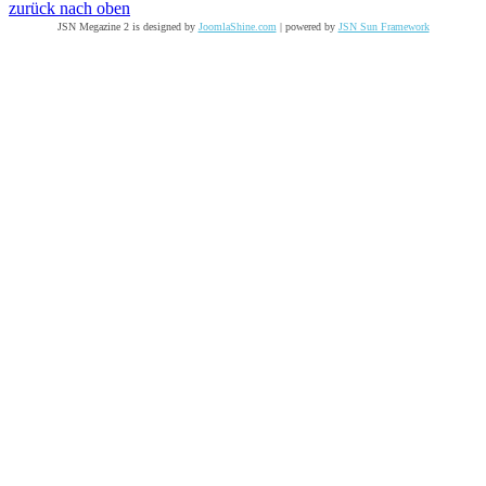
zurück nach oben
JSN Megazine 2 is designed by
JoomlaShine.com
| powered by
JSN Sun Framework