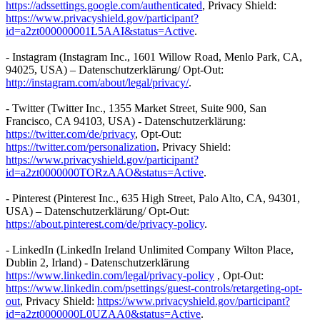
https://adssettings.google.com/authenticated
, Privacy Shield:
https://www.privacyshield.gov/participant?
id=a2zt000000001L5AAI&status=Active
.
- Instagram (Instagram Inc., 1601 Willow Road, Menlo Park, CA,
94025, USA) – Datenschutzerklärung/ Opt-Out:
http://instagram.com/about/legal/privacy/
.
- Twitter (Twitter Inc., 1355 Market Street, Suite 900, San
Francisco, CA 94103, USA) - Datenschutzerklärung:
https://twitter.com/de/privacy
, Opt-Out:
https://twitter.com/personalization
, Privacy Shield:
https://www.privacyshield.gov/participant?
id=a2zt0000000TORzAAO&status=Active
.
- Pinterest (Pinterest Inc., 635 High Street, Palo Alto, CA, 94301,
USA) – Datenschutzerklärung/ Opt-Out:
https://about.pinterest.com/de/privacy-policy
.
- LinkedIn (LinkedIn Ireland Unlimited Company Wilton Place,
Dublin 2, Irland) - Datenschutzerklärung
https://www.linkedin.com/legal/privacy-policy
, Opt-Out:
https://www.linkedin.com/psettings/guest-controls/retargeting-opt-
out
, Privacy Shield:
https://www.privacyshield.gov/participant?
id=a2zt0000000L0UZAA0&status=Active
.