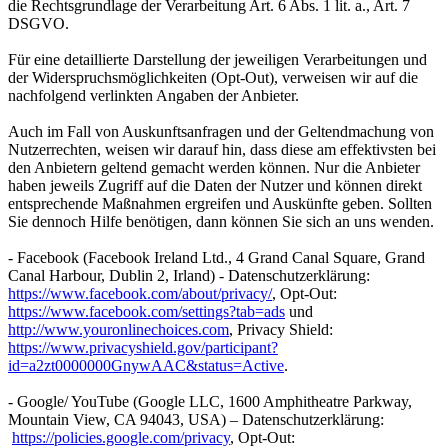
die Rechtsgrundlage der Verarbeitung Art. 6 Abs. 1 lit. a., Art. 7
DSGVO.
Für eine detaillierte Darstellung der jeweiligen Verarbeitungen und
der Widerspruchsmöglichkeiten (Opt-Out), verweisen wir auf die
nachfolgend verlinkten Angaben der Anbieter.
Auch im Fall von Auskunftsanfragen und der Geltendmachung von
Nutzerrechten, weisen wir darauf hin, dass diese am effektivsten bei
den Anbietern geltend gemacht werden können. Nur die Anbieter
haben jeweils Zugriff auf die Daten der Nutzer und können direkt
entsprechende Maßnahmen ergreifen und Auskünfte geben. Sollten
Sie dennoch Hilfe benötigen, dann können Sie sich an uns wenden.
- Facebook (Facebook Ireland Ltd., 4 Grand Canal Square, Grand
Canal Harbour, Dublin 2, Irland) - Datenschutzerklärung:
https://www.facebook.com/about/privacy/
, Opt-Out:
https://www.facebook.com/settings?tab=ads
und
http://www.youronlinechoices.com
, Privacy Shield:
https://www.privacyshield.gov/participant?
id=a2zt0000000GnywAAC&status=Active
.
- Google/ YouTube (Google LLC, 1600 Amphitheatre Parkway,
Mountain View, CA 94043, USA) – Datenschutzerklärung:
https://policies.google.com/privacy
, Opt-Out: