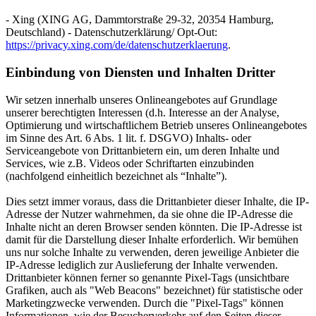
- Xing (XING AG, Dammtorstraße 29-32, 20354 Hamburg,
Deutschland) - Datenschutzerklärung/ Opt-Out:
https://privacy.xing.com/de/datenschutzerklaerung
.
Einbindung von Diensten und Inhalten Dritter
Wir setzen innerhalb unseres Onlineangebotes auf Grundlage
unserer berechtigten Interessen (d.h. Interesse an der Analyse,
Optimierung und wirtschaftlichem Betrieb unseres Onlineangebotes
im Sinne des Art. 6 Abs. 1 lit. f. DSGVO) Inhalts- oder
Serviceangebote von Drittanbietern ein, um deren Inhalte und
Services, wie z.B. Videos oder Schriftarten einzubinden
(nachfolgend einheitlich bezeichnet als “Inhalte”).
Dies setzt immer voraus, dass die Drittanbieter dieser Inhalte, die IP-
Adresse der Nutzer wahrnehmen, da sie ohne die IP-Adresse die
Inhalte nicht an deren Browser senden könnten. Die IP-Adresse ist
damit für die Darstellung dieser Inhalte erforderlich. Wir bemühen
uns nur solche Inhalte zu verwenden, deren jeweilige Anbieter die
IP-Adresse lediglich zur Auslieferung der Inhalte verwenden.
Drittanbieter können ferner so genannte Pixel-Tags (unsichtbare
Grafiken, auch als "Web Beacons" bezeichnet) für statistische oder
Marketingzwecke verwenden. Durch die "Pixel-Tags" können
Informationen, wie der Besucherverkehr auf den Seiten dieser