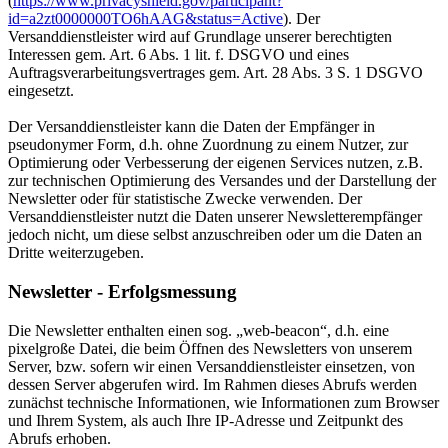
(
https://www.privacyshield.gov/participant?
id=a2zt0000000TO6hAAG&status=Active
). Der
Versanddienstleister wird auf Grundlage unserer berechtigten
Interessen gem. Art. 6 Abs. 1 lit. f. DSGVO und eines
Auftragsverarbeitungsvertrages gem. Art. 28 Abs. 3 S. 1 DSGVO
eingesetzt.
Der Versanddienstleister kann die Daten der Empfänger in
pseudonymer Form, d.h. ohne Zuordnung zu einem Nutzer, zur
Optimierung oder Verbesserung der eigenen Services nutzen, z.B.
zur technischen Optimierung des Versandes und der Darstellung der
Newsletter oder für statistische Zwecke verwenden. Der
Versanddienstleister nutzt die Daten unserer Newsletterempfänger
jedoch nicht, um diese selbst anzuschreiben oder um die Daten an
Dritte weiterzugeben.
Newsletter - Erfolgsmessung
Die Newsletter enthalten einen sog. „web-beacon“, d.h. eine
pixelgroße Datei, die beim Öffnen des Newsletters von unserem
Server, bzw. sofern wir einen Versanddienstleister einsetzen, von
dessen Server abgerufen wird. Im Rahmen dieses Abrufs werden
zunächst technische Informationen, wie Informationen zum Browser
und Ihrem System, als auch Ihre IP-Adresse und Zeitpunkt des
Abrufs erhoben.