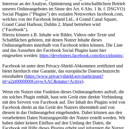
Interesse an der Analyse, Optimierung und wirtschaftlichem Betrieb
unseres Onlineangebotes im Sinne des Art. 6 Abs. 1 lit. f. DSGVO)
Social Plugins ("Plugins") des sozialen Netzwerkes facebook.com,
welches von der Facebook Ireland Ltd., 4 Grand Canal Square,
Grand Canal Harbour, Dublin 2, Irland betrieben wird
("Facebook").
Hierzu können z.B. Inhalte wie Bilder, Videos oder Texte und
Schaltflächen gehören, mit denen Nutzer Inhalte dieses
Onlineangebotes innerhalb von Facebook teilen können. Die Liste
und das Aussehen der Facebook Social Plugins kann hier
eingesehen werden:
https://developers.facebook.com/docs/plugins/
.
Facebook ist unter dem Privacy-Shield-Abkommen zertifiziert und
bietet hierdurch eine Garantie, das europäische Datenschutzrecht
einzuhalten (
https://www.privacyshield.gov/participant?
id=a2zt0000000GnywAAC&status=Active
).
Wenn ein Nutzer eine Funktion dieses Onlineangebotes aufruft, die
ein solches Plugin enthält, baut sein Gerät eine direkte Verbindung
mit den Servern von Facebook auf. Der Inhalt des Plugins wird von
Facebook direkt an das Gerät des Nutzers übermittelt und von
diesem in das Onlineangebot eingebunden. Dabei können aus den
verarbeiteten Daten Nutzungsprofile der Nutzer erstellt werden. Wir
haben daher keinen Einfluss auf den Umfang der Daten, die
Facebook mit Hilfe dieses Plugins erhebt und informiert die Nutzer