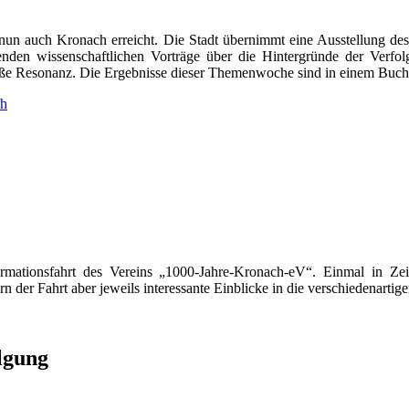
un auch Kronach erreicht. Die Stadt übernimmt eine Ausstellung des
tenden wissenschaftlichen Vorträge über die Hintergründe der Verfo
roße Resonanz. Die Ergebnisse dieser Themenwoche sind in einem Buc
ch
ationsfahrt des Vereins „1000-Jahre-Kronach-eV“. Einmal in Zei
 der Fahrt aber jeweils interessante Einblicke in die verschiedenartig
lgung