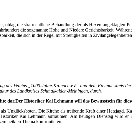
r, oblag die strafrechtliche Behandlung der als Hexen angeklagten Pe
hrhundert die sogenannte Hohe und Niedere Gerichtsbarkeit. Während d
rkeit, die sich in der Regel mit Streitigkeiten in Zivilangelegenheiten
tung des Vereins „1000-Jahre-Kronach-eV“ und dem Freundeskreis de
ltur des Landkreises Schmalkalden-Meiningen, durch.
hte dar.Der Historiker Kai Lehmann will das Bewusstsein für die
 Unglücksboten. Die Kirche als treibende Kraft einer Hetzjagd. Kaum
Historiker Kai Lehmann aufräumen. Am heutigen Dienstag wird er i
sem heiklen Thema konfrontieren.