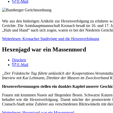
E-Mail
Wie aus den bisherigen Artikeln zur Hexenverfolgung zu erfahren wa
Gerichte. Die Amtshauptmannschaft Kronach besaß im 16. und 17. Ja
„Hals und Hand“ nach sich zogen, waren es bei der Niederen Gerichtsba
Weiterlesen: Kronacher Stadtvögte und die Hexenverfolgung
Hexenjagd war ein Massenmord
Drucken
E-Mail
„Der Fränkische Tag führte anlässlich der Kooperations-Veranstal
Inteview mit Kai Lehmann, Direktor der Museen im Zweckverband Ku
Hexenverbrennungen stellen ein dunkles Kapitel unserer Geschic
Frauen mit krummen Nasen auf fliegenden Besen. Schwarze Katzen als
behaftet wie die Hexenverfolgung. Damit möchte der promovierte 
Cranach-Stadt seine Zuhörer aus verschiedenen Blickwinkeln mit die
Weiterlesen: Hexenjagd war ein Massenmord