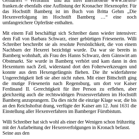
Gemartert – Verbrannt“ und auf ihrer Internetseite www.hexen-
franken.de ebenfalls eine Auflistung der Kronacher Hexenopfer. Für
das Hochstift Bamberg ist im Buch von Britta Gehm „Die
Hexenverfolgung im Hochstift Bamberg …“ eine noch
umfangreichere Opferliste enthalten.
Mit einem Fall beschäftigt sich Schreiber dann wieder intensiver:
dem Fall von Barbara Schwarz, einer gebürtigen Friesenerin. Willi
Schreiber beschreibt sie als resolute Persönlichkeit, die von einem
Nachbarn der Hexerei bezichtigt wurde. Da war sie bereits in
Bamberg wohnhaft, als Frau des Hanns Schwarz, dem Gänswirt am
Obstmarkt. Sie wurde in Bamberg verhört und kam dann in den
Hexenturm nach Zeil, widerstand dort den Folterwerkzeugen und
konnte aus dem Hexengefängnis fliehen. Die ihr widerfahrene
Ungerechtigkeit ließ sie aber nicht ruhen. Mit einer Bittschrift ging
die mutige Friesenerin nach Regensburg, um dort vor Kaiser
Ferdinand II. Gerechtigkeit für ihre Person zu erflehen, aber
gleichzeitig auch die rechtswidrigen Prozessverfahren im Hochstift
Bamberg anzuprangern. Da dies nicht die einzige Klage war, die bis
an den Reichshofrat drang, verfügte der Kaiser am 12. Juni 1631 die
Einstellung aller Hexenverfahren im Bamberger Fürstbistum.
Willi Schreiber hat sich wohl als einer der Wenigen schon frühzeitig
mit der Aufarbeitung der Hexenverfolgungen in Kronach befasst.
Seine aus den