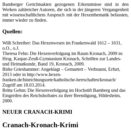
Bamberger Gerichtsakten gezogenen Erkenntnisse sind in den
Werken zahlreicher Autoren, die sich in der jüngeren Vergangenheit
mit wissenschaftlichem Anspruch mit der Hexenthematik befassten,
immer wieder zu finden.
Quellen:
Willi Schreiber: Das Hexenwesen im Frankenwald 1612 – 1631,
o.O., o.J.
Theresa Fehn: Die Hexenverfolgung im Raum Kronach, 2009 in:
Hrsg. Kaspar-Zeuß-Gymnasium Kronach, Schriften zur Landes-
und Heimatkunde, Band 19, Kronach, 2009.
Birke Grieshammer: Angeklagt – Gemartert – Verbrannt, Erfurt,
2013 oder in http://www.hexen-
franken.de/hinrichtungsorte/katholische-herrschaften/kronach/
Zugriff am 18.03.2014.
Britta Gehm: Die Hexenverfolgung im Hochstift Bamberg und das
Eingreifen des Reichshofrates zu ihrer Beendigung, Hildesheim,
2000.
NEUER CRANACH-KRIMI
Cranach-Kronach-Krimi