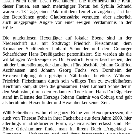
lassen einen beim Lesen erschaudern. Die übermenschliche Kraft
dieser Frauen, erst nach mehrtägiger Tortur, bei Sybilla Schneid
waren es 13 Tage, einen Pakt mit dem Teufel zu zugeben, lässt bei
den Betroffenen große Glaubensstärke vermuten, aber sicherlich
auch ausgeprägte Ängste vor einer ewigen Verdammnis in der
Hölle.
Die gnadenlosen Hexenjäger auf lokaler Ebene sind in der
Niederschrift u.a. mit Stadtvogt Friedrich Fleischmann, dem
Kronacher Stadthenker Linhard Schneider und dem Coburger
Scharfrichter Hans Dreißigacker personifiziert. Sie werden als die
willfährigen Werkzeuge des Dr. Friedrich Förner beschrieben, der
mit der Unterstützung der damaligen Fürstbischöfe Johann Gottfried
Aschhausen und Johann Georg Fuchs von Dornheim der
Hexenverfolgung den geistigen Nährboden bereitete. Während
Friedrich Fleischmann durch sein williges Tun zu zweifelhaftem
Reichtum kam, stürzten die grausamen Taten Linhard Schneider in
den Wahnsinn, durch den er dann zu Tode kam. Hans Dreißigacker
stand im Dienste des Herzogs Johann Casimir von Coburg und galt
als berühmter Hexenfinder und Hexenhenker seiner Zeit.
Willi Schreiber erwähnt eine ganze Reihe von Hexenprozessen, die
auch von Theresa Fehn in ihrer Facharbeit aus dem Jahre 2009, hier
allerdings in strukturierter Form, systematischer erfasst sind. Bei
Birke Grieshammer findet man in ihrem Buch „Angeklagt –