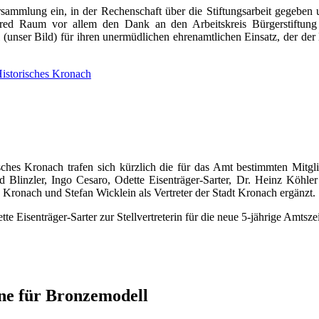
rsammlung ein, in der Rechenschaft über die Stiftungsarbeit gegeben u
nfred Raum vor allem den Dank an den Arbeitskreis Bürgerstiftung 
nser Bild) für ihren unermüdlichen ehrenamtlichen Einsatz, der der
Historisches Kronach
risches Kronach trafen sich kürzlich die für das Amt bestimmten Mitg
red Blinzler, Ingo Cesaro, Odette Eisenträger-Sarter, Dr. Heinz Köh
 Kronach und Stefan Wicklein als Vertreter der Stadt Kronach ergänzt.
Eisenträger-Sarter zur Stellvertreterin für die neue 5-jährige Amtszei
ne für Bronzemodell