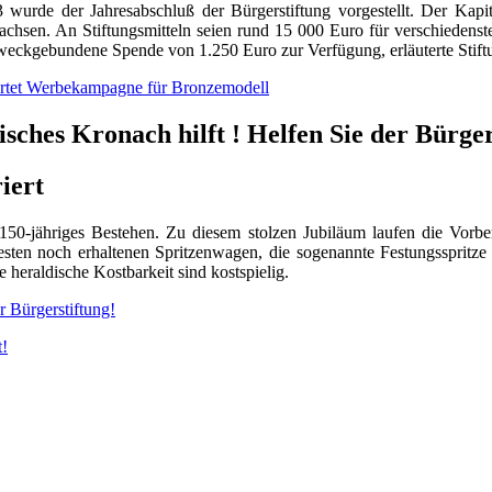
 wurde der Jahresabschluß der Bürgerstiftung vorgestellt. Der Kapita
chsen. An Stiftungsmitteln seien rund 15 000 Euro für verschieden
weckgebundene Spende von 1.250 Euro zur Verfügung, erläuterte Stiftu
tartet Werbekampagne für Bronzemodell
isches Kronach hilft ! Helfen Sie der Bürger
iert
50-jähriges Bestehen. Zu diesem stolzen Jubiläum laufen die Vorbe
esten noch erhaltenen Spritzenwagen, die sogenannte Festungsspritze
e heraldische Kostbarkeit sind kostspielig.
r Bürgerstiftung!
t!