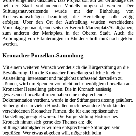
wurde eingehend diskutiert. Das Projekt soll auf der Grundlage des
bei der Stadt vorhandenen Modells umgesetzt werden. Der
Stiftungsratsvorsitzende wurde mit der Einholung von
Kostenvoranschlägen beauftragt, die Herstellung solle zügig
erfolgen. Über den Ort der Aufstellung wurden verschiedene
Vorschläge gemacht, einerseits der Bereich Marienplatz/Stadtgraben,
zum anderen der Marktplatz in der Oberen Stadt. Auch die
Anbringung von Erläuterungen in Blindenschrift muß noch geklärt
werden.
Kronacher Porzellan-Sammlung
Mit einem weiteren Wunsch wendet sich die Bürgerstiftung an die
Bevölkerung. Um die Kronacher Porzellangeschichte in einer
Ausstellung interessant und möglichst umfassend darstellen zu
können, wird um Spenden von nicht mehr benötigtem Porzellan aus
Kronacher Herstellung gebeten. Die in Kronach ansässig
gewesenen Porzellanfirmen haben eine entsprechende
Dokumentation verdient, wurde in der Stiftungsratssitzung geäußert.
Sicher gibt es in vielen Haushalten noch besondere Produkte der
verschiedenen Kronacher Firmen, die für eine repräsentative
Darstellung geeignet wären. Die Bürgerstiftung Historisches
Kronach nimmt sich gerne des Themas an; die
Stiftungsratsmitglieder würden entsprechende Stiftungen sehr
begrüßen. Wer etwas abgeben will, möge sich beim