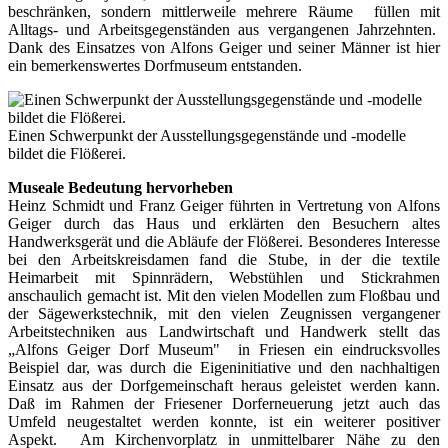
beschränken, sondern mittlerweile mehrere Räume füllen mit
Alltags- und Arbeitsgegenständen aus vergangenen Jahrzehnten.
Dank des Einsatzes von Alfons Geiger und seiner Männer ist hier
ein bemerkenswertes Dorfmuseum entstanden.
Einen Schwerpunkt der Ausstellungsgegenstände und -modelle
bildet die Flößerei.
Museale Bedeutung hervorheben
Heinz Schmidt und Franz Geiger führten in Vertretung von Alfons
Geiger durch das Haus und erklärten den Besuchern altes
Handwerksgerät und die Abläufe der Flößerei. Besonderes Interesse
bei den Arbeitskreisdamen fand die Stube, in der die textile
Heimarbeit mit Spinnrädern, Webstühlen und Stickrahmen
anschaulich gemacht ist. Mit den vielen Modellen zum Floßbau und
der Sägewerkstechnik, mit den vielen Zeugnissen vergangener
Arbeitstechniken aus Landwirtschaft und Handwerk stellt das
„Alfons Geiger Dorf Museum" in Friesen ein eindrucksvolles
Beispiel dar, was durch die Eigeninitiative und den nachhaltigen
Einsatz aus der Dorfgemeinschaft heraus geleistet werden kann.
Daß im Rahmen der Friesener Dorferneuerung jetzt auch das
Umfeld neugestaltet werden konnte, ist ein weiterer positiver
Aspekt. Am Kirchenvorplatz in unmittelbarer Nähe zu den