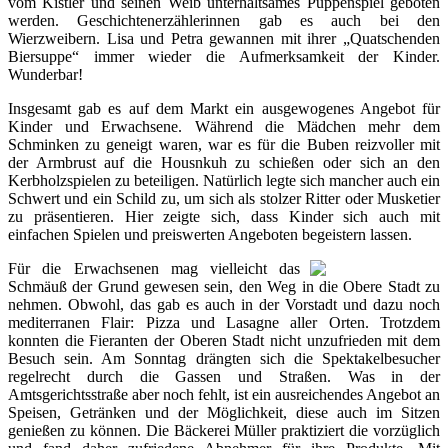
vom Kistler und seinen Weib unterhaltsames Puppenspiel geboten
werden. Geschichtenerzählerinnen gab es auch bei den
Wierzweibern. Lisa und Petra gewannen mit ihrer „Quatschenden
Biersuppe“ immer wieder die Aufmerksamkeit der Kinder.
Wunderbar!
Insgesamt gab es auf dem Markt ein ausgewogenes Angebot für
Kinder und Erwachsene. Während die Mädchen mehr dem
Schminken zu geneigt waren, war es für die Buben reizvoller mit
der Armbrust auf die Housnkuh zu schießen oder sich an den
Kerbholzspielen zu beteiligen. Natürlich legte sich mancher auch ein
Schwert und ein Schild zu, um sich als stolzer Ritter oder Musketier
zu präsentieren. Hier zeigte sich, dass Kinder sich auch mit
einfachen Spielen und preiswerten Angeboten begeistern lassen.
Für die Erwachsenen mag vielleicht das
Schmäuß der Grund gewesen sein, den Weg in die Obere Stadt zu
nehmen. Obwohl, das gab es auch in der Vorstadt und dazu noch
mediterranen Flair: Pizza und Lasagne aller Orten. Trotzdem
konnten die Fieranten der Oberen Stadt nicht unzufrieden mit dem
Besuch sein. Am Sonntag drängten sich die Spektakelbesucher
regelrecht durch die Gassen und Straßen. Was in der
Amtsgerichtsstraße aber noch fehlt, ist ein ausreichendes Angebot an
Speisen, Getränken und der Möglichkeit, diese auch im Sitzen
genießen zu können. Die Bäckerei Müller praktiziert die vorzüglich