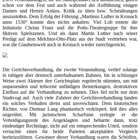
schon vor dem Fest und auch während der Aufführung einigen
Damen und Herren Anlass, Kritik zu üben bzw. Schmähungen
auszustoßen. Dem Erfolg der Führung „Martinus Luther in Kronach
anno 1530“ konnte dies nichts anhaben. Viel Lob erntete die
Initiatorin Christa Franz und die Pottu-Theatergruppe für ihre
fiktiven Spielszenen. Und als dann Martin Luther nach seiner
Predigt auf dem Melchior-Otto-Platz aus der Stadt vertrieben war,
war die Glaubenswelt auch in Kronach wieder zurechtgerückt.
Die Gerichtsverhandlung, die zweite Veranstaltung, verlief solange
in ruhigen aber dennoch unterhaltsamen Bahnen, bis in schüssiger
Weise zwei Akteure den Gerichtsplatz regelrecht stürmten, um mit
unpassenden und teilweise unflädigen Bemerkungen, destruktiven
Einfluss auf die Verhandlung zu nehmen. Dies fiel nicht nur dem
Stadtvogt auf. Auch viele Zuhörer der Gerichtsverhandlung fanden
ein solches Verhalten dreist und unverschämt. Dem historischen
Richter, von Dietmar Lang phantastisch verkörpert, ließ dies alles
ungerührt. Mit juristischem Scharfsinn zerlegte er die
Verteidigungsrede des Angeklagten und beharrte dann, trotz
eindeutiger Rechtslage, nicht auf ein entsprechendes Urteil, sondern
versuchte einen für beide Parteien akzeptablen Vergleich
herbeizuführen. Gewinner dieser Verhandlung waren die Schöffen,