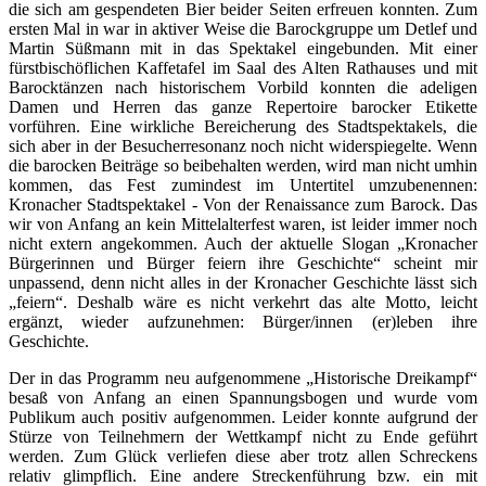
die sich am gespendeten Bier beider Seiten erfreuen konnten. Zum
ersten Mal in war in aktiver Weise die Barockgruppe um Detlef und
Martin Süßmann mit in das Spektakel eingebunden. Mit einer
fürstbischöflichen Kaffetafel im Saal des Alten Rathauses und mit
Barocktänzen nach historischem Vorbild konnten die adeligen
Damen und Herren das ganze Repertoire barocker Etikette
vorführen. Eine wirkliche Bereicherung des Stadtspektakels, die
sich aber in der Besucherresonanz noch nicht widerspiegelte. Wenn
die barocken Beiträge so beibehalten werden, wird man nicht umhin
kommen, das Fest zumindest im Untertitel umzubenennen:
Kronacher Stadtspektakel - Von der Renaissance zum Barock. Das
wir von Anfang an kein Mittelalterfest waren, ist leider immer noch
nicht extern angekommen. Auch der aktuelle Slogan „Kronacher
Bürgerinnen und Bürger feiern ihre Geschichte“ scheint mir
unpassend, denn nicht alles in der Kronacher Geschichte lässt sich
„feiern“. Deshalb wäre es nicht verkehrt das alte Motto, leicht
ergänzt, wieder aufzunehmen: Bürger/innen (er)leben ihre
Geschichte.
Der in das Programm neu aufgenommene „Historische Dreikampf“
besaß von Anfang an einen Spannungsbogen und wurde vom
Publikum auch positiv aufgenommen. Leider konnte aufgrund der
Stürze von Teilnehmern der Wettkampf nicht zu Ende geführt
werden. Zum Glück verliefen diese aber trotz allen Schreckens
relativ glimpflich. Eine andere Streckenführung bzw. ein mit