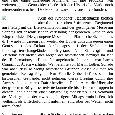
und fand daher zufriedene Abnehmer für ihre Produkte. Mit
weiteren guten Genussideen ließe sich der Historische Markt noch
interessanter machen. Das Potential wäre in Kronach vorhanden.
Kern des Kronacher Stadtspektakels bleiben
aber die historischen Spielszenen. Beginnend
am Freitag mit der Bierexamination und der gesungenen Messe am
Sonntag mit anschließender Verleihung der goldenen Kette an den
Bürgermeister. Die gesungene Messe in der Pfarrkirche St. Johannes
d. T. wurde in diesem Jahr wegen des Lutherjubiläums gegen einen
Gottesdienst des Dekanatskirchentages auf der Seebühne im
Landesgartenschaugelände „eingetauscht“. Stadtvogt und
Viertelmeister hielten dies wegen des historischen Bezuges im Jahr
des Reformationsjubiläums für angebracht. Immerhin war Lucas
Cranach d. Ä. ein wichtiger Weggefährte von Martin Luther. Schade
war aber, dass so wenig historische Gruppen diesen ökumenisch
gemeinten Beitrag folgten. Nur Familie Zuber ließ es sich, im
historischen Gewande, nicht nehmen, dieses Ereignis durch ihre
Anwesenheit zu ehren. Dafür herzlichen Dank. Auch die Übergabe
der goldenen Bürgermeisterkette konnte die historischen Gruppen in
diesem Jahr nicht zu einer Mitwirkung motivieren. Das Schmäuß
des Vortages und der etwas ungünstigere Mittagstermin ließen sich
vielleicht als Entschuldigung anführen, sind aber bei Weitem nicht
ausreichend.
Zwei Veranstaltungen, die im Stadtspektakel neu auftauchten, gaben