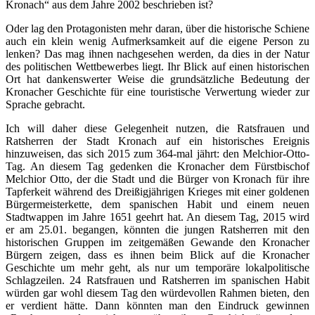
Kronach“ aus dem Jahre 2002 beschrieben ist?
Oder lag den Protagonisten mehr daran, über die historische Schiene
auch ein klein wenig Aufmerksamkeit auf die eigene Person zu
lenken? Das mag ihnen nachgesehen werden, da dies in der Natur
des politischen Wettbewerbes liegt. Ihr Blick auf einen historischen
Ort hat dankenswerter Weise die grundsätzliche Bedeutung der
Kronacher Geschichte für eine touristische Verwertung wieder zur
Sprache gebracht.
Ich will daher diese Gelegenheit nutzen, die Ratsfrauen und
Ratsherren der Stadt Kronach auf ein historisches Ereignis
hinzuweisen, das sich 2015 zum 364-mal jährt: den Melchior-Otto-
Tag. An diesem Tag gedenken die Kronacher dem Fürstbischof
Melchior Otto, der die Stadt und die Bürger von Kronach für ihre
Tapferkeit während des Dreißigjährigen Krieges mit einer goldenen
Bürgermeisterkette, dem spanischen Habit und einem neuen
Stadtwappen im Jahre 1651 geehrt hat. An diesem Tag, 2015 wird
er am 25.01. begangen, könnten die jungen Ratsherren mit den
historischen Gruppen im zeitgemäßen Gewande den Kronacher
Bürgern zeigen, dass es ihnen beim Blick auf die Kronacher
Geschichte um mehr geht, als nur um temporäre lokalpolitische
Schlagzeilen. 24 Ratsfrauen und Ratsherren im spanischen Habit
würden gar wohl diesem Tag den würdevollen Rahmen bieten, den
er verdient hätte. Dann könnten man den Eindruck gewinnen