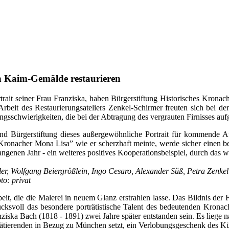
n Kaim-Gemälde restaurieren
rait seiner Frau Franziska, haben Bürgerstiftung Historisches Krona
 Arbeit des Restaurierungsateliers Zenkel-Schirmer freuten sich bei de
gsschwierigkeiten, die bei der Abtragung des vergrauten Firnisses auf
Bürgerstiftung dieses außergewöhnliche Portrait für kommende Auss
 “Kronacher Mona Lisa” wie er scherzhaft meinte, werde sicher einen
ngenen Jahr - ein weiteres positives Kooperationsbeispiel, durch das 
ler, Wolfgang Beiergrößlein, Ingo Cesaro, Alexander Süß, Petra Zenkel-
o: privat
, die die Malerei in neuem Glanz erstrahlen lasse. Das Bildnis der F
drucksvoll das besondere porträtistische Talent des bedeutenden Kron
ska Bach (1818 - 1891) zwei Jahre später entstanden sein. Es liege n
rätierenden in Bezug zu München setzt, ein Verlobungsgeschenk des Kün