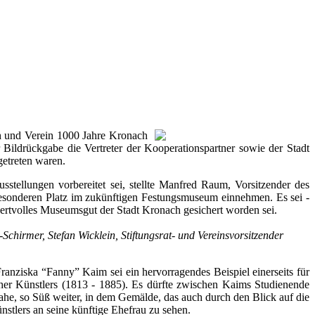
ch und Verein 1000 Jahre Kronach
r Bildrückgabe die Vertreter der Kooperationspartner sowie der Stadt
getreten waren.
tellungen vorbereitet sei, stellte Manfred Raum, Vorsitzender des
 besonderen Platz im zukünftigen Festungsmuseum einnehmen. Es sei -
wertvolles Museumsgut der Stadt Kronach gesichert worden sei.
Schirmer, Stefan Wicklein, Stiftungsrat- und Vereinsvorsitzender
ranziska “Fanny” Kaim sei ein hervorragendes Beispiel einerseits für
acher Künstlers (1813 - 1885). Es dürfte zwischen Kaims Studienende
ahe, so Süß weiter, in dem Gemälde, das auch durch den Blick auf die
stlers an seine künftige Ehefrau zu sehen.