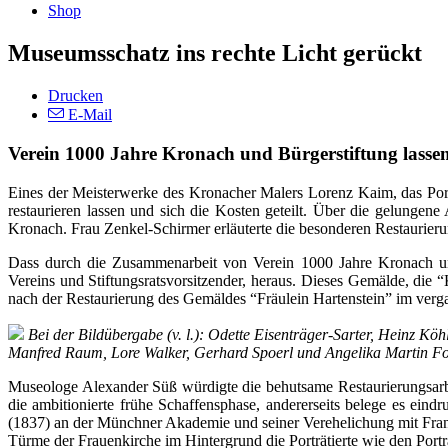
Shop
Museumsschatz ins rechte Licht gerückt
Drucken
E-Mail
Verein 1000 Jahre Kronach und Bürgerstiftung lasse
Eines der Meisterwerke des Kronacher Malers Lorenz Kaim, das Port
restaurieren lassen und sich die Kosten geteilt. Über die gelungene
Kronach. Frau Zenkel-Schirmer erläuterte die besonderen Restaurierun
Dass durch die Zusammenarbeit von Verein 1000 Jahre Kronach und 
Vereins und Stiftungsratsvorsitzender, heraus. Dieses Gemälde, die
nach der Restaurierung des Gemäldes “Fräulein Hartenstein” im verga
Bei der Bildübergabe (v. l.): Odette Eisenträger-Sarter, Heinz Köh
Manfred Raum, Lore Walker, Gerhard Spoerl und Angelika Martin Fot
Museologe Alexander Süß würdigte die behutsame Restaurierungsarbeit
die ambitionierte frühe Schaffensphase, andererseits belege es ein
(1837) an der Münchner Akademie und seiner Verehelichung mit Franzi
Türme der Frauenkirche im Hintergrund die Porträtierte wie den Port