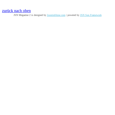
zurück nach oben
JSN Megazine 2 is designed by
JoomlaShine.com
| powered by
JSN Sun Framework