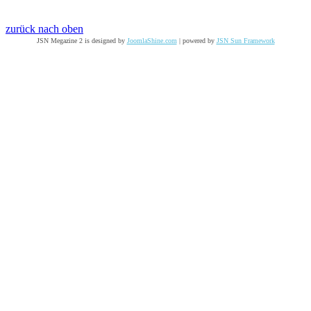
zurück nach oben
JSN Megazine 2 is designed by
JoomlaShine.com
| powered by
JSN Sun Framework