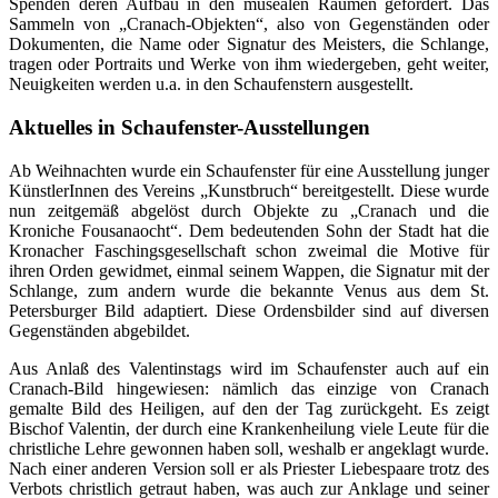
Spenden deren Aufbau in den musealen Räumen gefördert. Das
Sammeln von „Cranach-Objekten“, also von Gegenständen oder
Dokumenten, die Name oder Signatur des Meisters, die Schlange,
tragen oder Portraits und Werke von ihm wiedergeben, geht weiter,
Neuigkeiten werden u.a. in den Schaufenstern ausgestellt.
Aktuelles in Schaufenster-Ausstellungen
Ab Weihnachten wurde ein Schaufenster für eine Ausstellung junger
KünstlerInnen des Vereins „Kunstbruch“ bereitgestellt. Diese wurde
nun zeitgemäß abgelöst durch Objekte zu „Cranach und die
Kroniche Fousanaocht“. Dem bedeutenden Sohn der Stadt hat die
Kronacher Faschingsgesellschaft schon zweimal die Motive für
ihren Orden gewidmet, einmal seinem Wappen, die Signatur mit der
Schlange, zum andern wurde die bekannte Venus aus dem St.
Petersburger Bild adaptiert. Diese Ordensbilder sind auf diversen
Gegenständen abgebildet.
Aus Anlaß des Valentinstags wird im Schaufenster auch auf ein
Cranach-Bild hingewiesen: nämlich das einzige von Cranach
gemalte Bild des Heiligen, auf den der Tag zurückgeht. Es zeigt
Bischof Valentin, der durch eine Krankenheilung viele Leute für die
christliche Lehre gewonnen haben soll, weshalb er angeklagt wurde.
Nach einer anderen Version soll er als Priester Liebespaare trotz des
Verbots christlich getraut haben, was auch zur Anklage und seiner