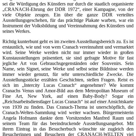
sei die Würdigung des Künstlers nur durch die staatlich organisierte
„CRANACH-Ehrung der DDR 1972“, einer Kampagne, von der
viele Objekte zeugen. Ein über die ganze DDR verteiltes
Ausstellungsgeschehen, für das prächtige Plakate warben, war ein
Instrument der Volksbildung und Vereinnahmung des Künstlers und
seines Werkes.
Richtig kunterbunt geht es im zweiten Ausstellungsbereich zu. Es ist
erstaunlich, wie und von wem Cranach vereinnahmt und vermarktet
wird. Seine Werke werden nicht nur immer wieder in großen
Kunstausstellungen präsentiert, sie sind gefragte Motive für fast
jegliche Art von Gebrauchsgegenständen oder Souvenirs. Sein
Name, sein Signet, seine Werke und selbst seine Bildnisse werden
immer wieder genutzt, für sehr unterschiedliche Zwecke. Die
Ausstellungsstücke erzählen Geschichten, stellen Fragen. Reist es
sich im „Intercity Lucas Cranach“ angenehmer? Wie kommt
Cranachs Venus und Amor-Bild aus dem Metropolitan Museum of
Fine Art, New York, auf einen Baby-Body? Sogar ein
„Reichsarbeitsdienstlager Lucas Cranach“ ist auf einer Ansichtskarte
von 1939 zu finden. Das Cranach-Thema ist unerschöpflich, die
Cranach-Welten-Sammlung wird weiter wachsen. Bürgermeisterin
Angela Hofmann dankte dem Vorsitzenden Manfred Raum und
seinem Team für das beeindruckende Ausstellungsangebot. Mit
ihrem Eintrag in das Besucherbuch wünschte sie zugleich den
Besucherinnen und Besuchern der CRANACH-WELTEN viel