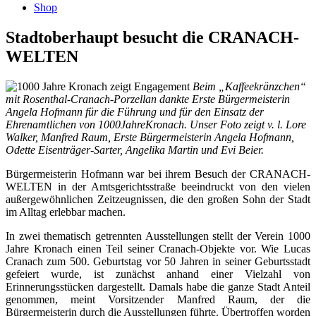
Shop
Stadtoberhaupt besucht die CRANACH-
WELTEN
Beim „Kaffeekränzchen“
mit Rosenthal-Cranach-Porzellan dankte Erste Bürgermeisterin
Angela Hofmann für die Führung und für den Einsatz der
Ehrenamtlichen von 1000JahreKronach. Unser Foto zeigt v. l. Lore
Walker, Manfred Raum, Erste Bürgermeisterin Angela Hofmann,
Odette Eisenträger-Sarter, Angelika Martin und Evi Beier.
Bürgermeisterin Hofmann war bei ihrem Besuch der CRANACH-
WELTEN in der Amtsgerichtsstraße beeindruckt von den vielen
außergewöhnlichen Zeitzeugnissen, die den großen Sohn der Stadt
im Alltag erlebbar machen.
In zwei thematisch getrennten Ausstellungen stellt der Verein 1000
Jahre Kronach einen Teil seiner Cranach-Objekte vor. Wie Lucas
Cranach zum 500. Geburtstag vor 50 Jahren in seiner Geburtsstadt
gefeiert wurde, ist zunächst anhand einer Vielzahl von
Erinnerungsstücken dargestellt. Damals habe die ganze Stadt Anteil
genommen, meint Vorsitzender Manfred Raum, der die
Bürgermeisterin durch die Ausstellungen führte. Übertroffen worden